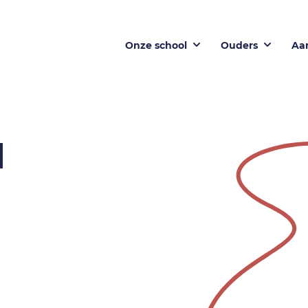
Onze school
Ouders
Aa
d