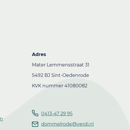
Adres
Mater Lemmensstraat 31
5492 BJ Sint-Oedenrode
KVK nummer 41080082
0413-47 29 95
en
dommelrode@verdi.nl