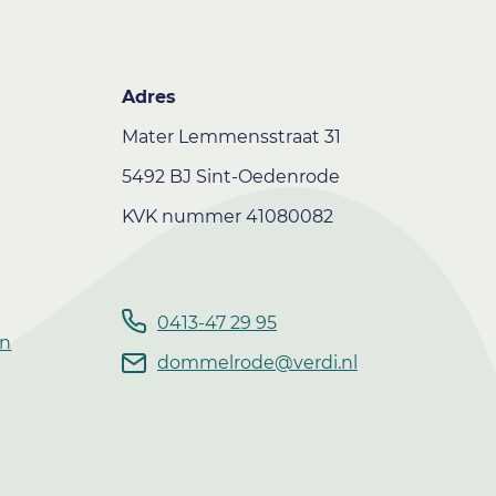
Adres
Mater Lemmensstraat 31
5492 BJ Sint-Oedenrode
KVK nummer 41080082
0413-47 29 95
en
dommelrode@verdi.nl