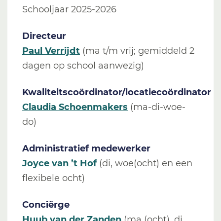
Schooljaar 2025-2026
Directeur
Paul Verrijdt
(ma t/m vrij; gemiddeld 2
dagen op school aanwezig)
Kwaliteitscoördinator/locatiecoördinator
Claudia Schoenmakers
(ma-di-woe-
do)
Administratief medewerker
Joyce van ’t Hof
(di, woe(ocht) en een
flexibele ocht)
Conciërge
Huub van der Zanden
(ma (ocht), di