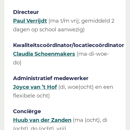
Directeur
Paul Verrijdt
(ma t/m vrij; gemiddeld 2
dagen op school aanwezig)
Kwaliteitscoördinator/locatiecoördinator
Claudia Schoenmakers
(ma-di-woe-
do)
Administratief medewerker
Joyce van ’t Hof
(di, woe(ocht) en een
flexibele ocht)
Conciërge
Huub van der Zanden
(ma (ocht), di
(ocht), do (ocht), vrij)