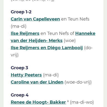
Groep 1-2
Carin van Capelleveen
en Teun Nefs
(ma-di)
Ilse Reijmers
en Teun Nefs of
Hanneke
van der Heijden- Merks
(woe)
Ilse Reijmers
en Diégo Lambooij
(do-
vrij)
Groep 3
Hetty Peeters
(ma-di)
Caroline van der Linden
(woe-do-vrij)
Groep 4
Renee de Hoogt- Bakker
* (ma-di-wo)