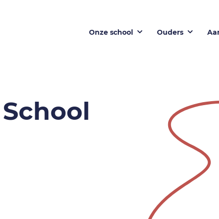
Onze school
Ouders
Aa
 School